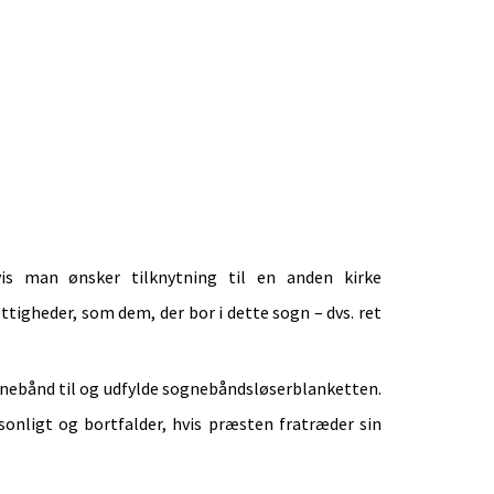
s man ønsker tilknytning til en anden kirke
igheder, som dem, der bor i dette sogn – dvs. ret
sognebånd til og udfylde sognebåndsløserblanketten.
onligt og bortfalder, hvis præsten fratræder sin