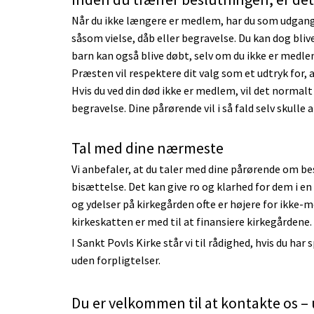
Når du ikke længere er medlem, har du som udgangsp
såsom vielse, dåb eller begravelse. Du kan dog blive
barn kan også blive døbt, selv om du ikke er medle
Præsten vil respektere dit valg som et udtryk for,
Hvis du ved din død ikke er medlem, vil det normalt
begravelse. Dine pårørende vil i så fald selv skulle
Tal med dine nærmeste
Vi anbefaler, at du taler med dine pårørende om b
bisættelse. Det kan give ro og klarhed for dem i e
og ydelser på kirkegården ofte er højere for ikk
kirkeskatten er med til at finansiere kirkegårdene.
I Sankt Povls Kirke står vi til rådighed, hvis du h
uden forpligtelser.
Du er velkommen til at kontakte os – u