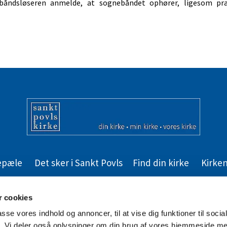
båndsløseren anmelde, at sognebåndet ophører, ligesom pr
lepæle
Det sker i Sankt Povls
Find din kirke
Kirken
Kontakt
Tilgængelighedserklæring
 cookies
passe vores indhold og annoncer, til at vise dig funktioner til soci
fik. Vi deler også oplysninger om din brug af vores hjemmeside m