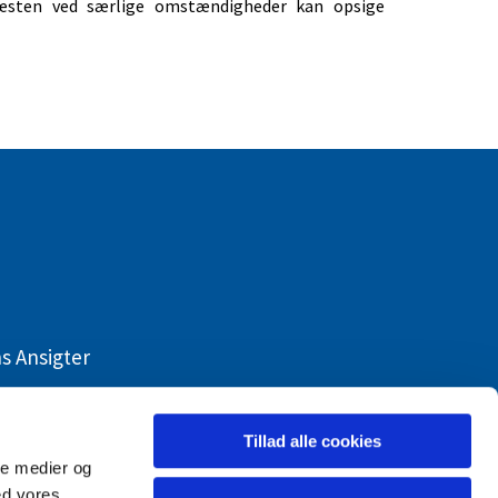
æsten ved særlige omstændigheder kan opsige
s Ansigter
Tillad alle cookies
ale medier og
ed vores