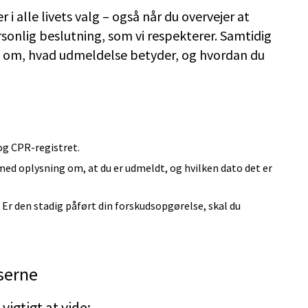
i alle livets valg – også når du overvejer at
rsonlig beslutning, som vi respekterer. Samtidig
ret om, hvad udmeldelse betyder, og hvordan du
og CPR-registret.
 med oplysning om, at du er udmeldt, og hvilken dato det er
. Er den stadig påført din forskudsopgørelse, skal du
serne
igtigt at vide: