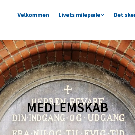
Velkommen
Livets milepæle
Det sker
MEDLEMSKAB