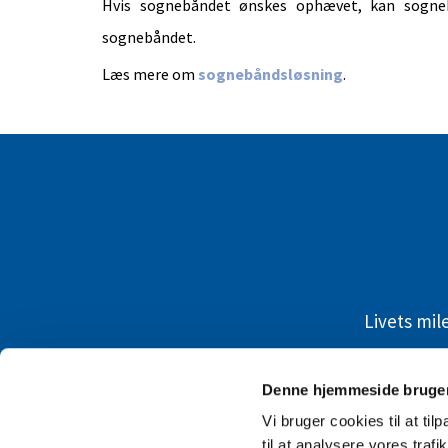
Hvis sognebåndet ønskes ophævet, kan sogne
sognebåndet.
Læs mere om
sognebåndsløsning
.
Livets mi
Denne hjemmeside bruger
Vi bruger cookies til at til
til at analysere vores tra