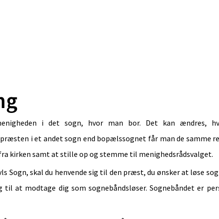
ng
nigheden i det sogn, hvor man bor. Det kan ændres, hvi
 præsten i et andet sogn end bopælssognet får man de samme rett
e fra kirken samt at stille op og stemme til menighedsrådsvalget.
vls Sogn, skal du henvende sig til den præst, du ønsker at løse 
lig til at modtage dig som sognebåndsløser. Sognebåndet er pers