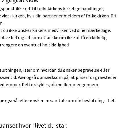
unkt ikke ret til folkekirkens kirkelige handlinger,
 viet i kirken, hvis din partner er meldem af folkekirken. Dit
m.
 at du ikke ønsker kirkens medvirken ved dine mærkedage.
 blive betragtet som et ønske om ikke at få en kirkelig
 arrangere en eventuel højtidelighed.
eslutningen, især om hvordan du ønsker begravelse eller
n svær tid. Vær også opmærksom på, at priser for gravsteder
e-medlemmer. Dette skyldes, at medlemmer gennem
ar spørgsmål eller ønsker en samtale om din beslutning – helt
anset hvor i livet du står.