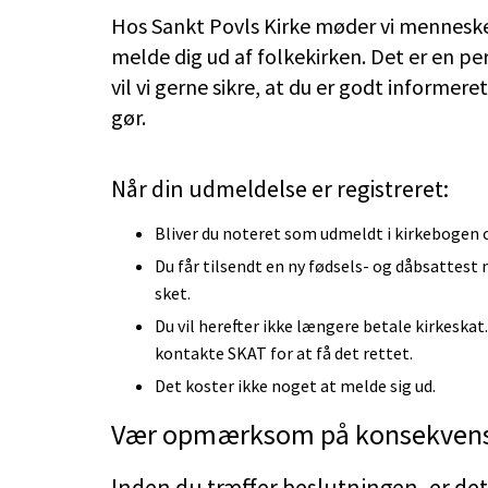
Hos Sankt Povls Kirke møder vi mennesker 
melde dig ud af folkekirken. Det er en pe
vil vi gerne sikre, at du er godt informe
gør.
Når din udmeldelse er registreret:
Bliver du noteret som udmeldt i kirkebogen 
Du får tilsendt en ny fødsels- og dåbsattest
sket.
Du vil herefter ikke længere betale kirkeskat
kontakte SKAT for at få det rettet.
Det koster ikke noget at melde sig ud.
Vær opmærksom på konsekven
Inden du træffer beslutningen, er det v