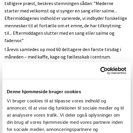
tidligere præst, beskrev stemningen sådan: ”Møderne
starter med velkomst og vi synger en sang eller salme...
Eftermiddagenes indhold er varierede, vi indbyder forskellige
mennesker til at fortælle om et emne, de har tilknytning
til... Eftermiddagen slutter med en sang eller salme og
fadervor.”
I årevis samledes op mod 60 deltagere den første tirsdag i
måneden – med kaffe, kage og fællesskab i centrum.
Præsterne planlagde programmet, men det var damerne i
køkkenet, som sørgede for hjemmebag og bordpynt.
I 2014 blev Hygge og Horisont erstattet af Kirkehøjskolen,
efter konfirmandundervisningen fik overtaget de gode
Denne hjemmeside bruger cookies
tirsdagseftermiddage. Navnet blev ændret, men ånden
Vi bruger cookies til at tilpasse vores indhold og
bevaret. Der blev indført overordnede temaer for sæsonen –
annoncer, til at vise dig funktioner til sociale medier og til
første vinter lød overskriften passende nok: Tro og viden.
at analysere vores trafik. Vi deler også oplysninger om
Kaffen er blevet til formiddagskaffe, kagen fortsat
din brug af vores hjemmeside med vores partnere inden
hjemmebagt – og stadig er der blomster på bordene,
for sociale medier, annonceringspartnere og