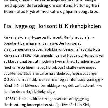
med oplysende foredrag om samfund, kultur og tro i
tiden – altid krydret med kaffe og hjemmebagt brød.
Fra Hygge og Horisont til Kirkehøjskolen
Kirkehøjskolen, Hygge og Horisont, Menighedsplejen -
populært barn har mange navne. Der har været
arrangementer skabtes ”solskin for de gamle” i Sankt Pols
Kirke siden 1916. "Navneændringen til Hygge og Horisont var
et klart signal om, at møderne hver måned, foruden hygge
med kaffe og hjemmebagt brød, også skulle være noget
udviklende.” Sådan fortalte nu afdøde sognepræst Jørgen
Ottosen om den tid, hvor samvær og samfundsoplysning gik
hånd i hånd i kirkens eftermiddage – og det var bestemt ikke
kun for de særligt kirkekyndige.
I 1968 fik Halskov kirke sin egen version af Hygge og
Horisont – og konceptet er stadig i live dér. Ulla Kiel,