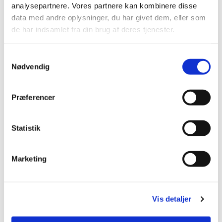
fællessang og en kort andagt. Kirkehøjskolen fortsætter
analysepartnere. Vores partnere kan kombinere disse
traditionen med at samle folk om livets store og små
data med andre oplysninger, du har givet dem, eller som
spørgsmål – med både hygge og horisont.
de har indsamlet fra din brug af deres tjenester.
Kirkehøjskolen - tid og sted
Samtykkevalg
Nødvendig
Præferencer
Statistik
Marketing
Vis detaljer