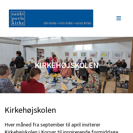
KIRKEHØJSKOLEN
Kirkehøjskolen
Hver måned fra september til april inviterer
Kirkehøjskolen i Korsør til inspirerende formiddage