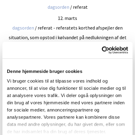
dagsorden
/ referat
12. marts
dagsorden
/ referat - referatets korthed afspejler den
situation, som opstod i kølvandet på nedlukningen af det
offentlige Danmark
16. april AFLYST
dagsorden / referat
Denne hjemmeside bruger cookies
14. maj
Vi bruger cookies til at tilpasse vores indhold og
annoncer, til at vise dig funktioner til sociale medier og til
dagsorden
/
referat
at analysere vores trafik. Vi deler også oplysninger om
11. juni
din brug af vores hjemmeside med vores partnere inden
dagsorden
/
referat
for sociale medier, annonceringspartnere og
analysepartnere. Vores partnere kan kombinere disse
25. juni
data med andre oplysninger, du har givet dem, eller som
samme dagsorden som 11/6 /
referat
de har indsamlet fra din brug af deres tjenester.