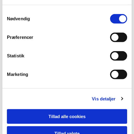
Juli
Samtykkevalg
- er mødefri
Nødvendig
13. august
dagsorden
/
referat
Præferencer
10. september
Statistik
dagsorden
/
referat
8. oktober
Marketing
dagsorden
/
referat
12. november
dagsorden
/
referat
Vis detaljer
19. november ekstraordinært
Tillad alle cookies
dagsorden
/
referat
19. november - konstituerende møde
Tillad valgte