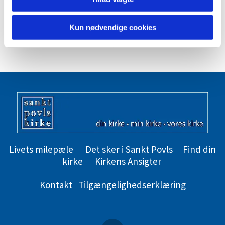
dagsorden
/
referat
Kun nødvendige cookies
December
- er mødefri
Livets milepæle
Det sker i Sankt Povls
Find din
kirke
Kirkens Ansigter
Kontakt
Tilgængelighedserklæring