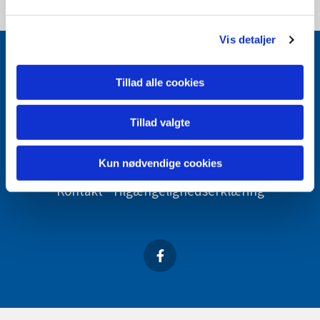
Vis detaljer
Tillad alle cookies
Tillad valgte
Livets milepæle
Det sker i Sankt Povls
Find din
kirke
Kirkens Ansigter
Kun nødvendige cookies
Kontakt
Tilgængelighedserklæring