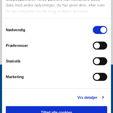
data med andre oplysninger, du har givet dem, eller som
de har indsamlet fra din brug af deres tjenester.
Samtykkevalg
Nødvendig
Præferencer
Statistik
Marketing
Vis detaljer
Livets milepæle
Det sker i Sankt Povls
Find din
kirke
Kirkens Ansigter
Tillad alle cookies